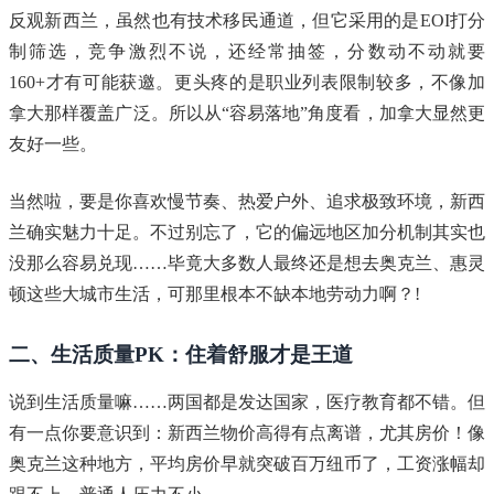
反观新西兰，虽然也有技术移民通道，但它采用的是EOI打分
制筛选，竞争激烈不说，还经常抽签，分数动不动就要
160+才有可能获邀。更头疼的是职业列表限制较多，不像加
拿大那样覆盖广泛。所以从“容易落地”角度看，加拿大显然更
友好一些。
当然啦，要是你喜欢慢节奏、热爱户外、追求极致环境，新西
兰确实魅力十足。不过别忘了，它的偏远地区加分机制其实也
没那么容易兑现……毕竟大多数人最终还是想去奥克兰、惠灵
顿这些大城市生活，可那里根本不缺本地劳动力啊？!
二、生活质量PK：住着舒服才是王道
说到生活质量嘛……两国都是发达国家，医疗教育都不错。但
有一点你要意识到：新西兰物价高得有点离谱，尤其房价！像
奥克兰这种地方，平均房价早就突破百万纽币了，工资涨幅却